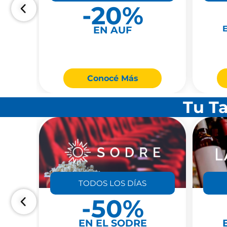
-20%
EN AUF
Conocé Más
Tu Ta
TODOS LOS DÍAS
-50%
EN EL SODRE