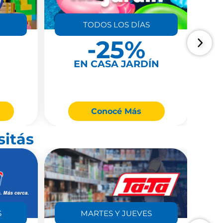
TODOS LOS DÍAS
-25%
EN CASA JARDÍN
Conocé Más
sitás
S
MARTES Y JUEVES