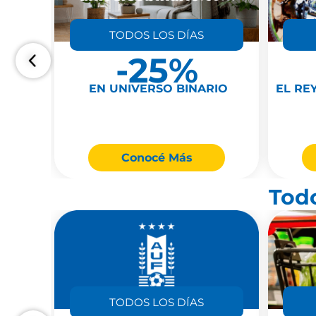
TODOS LOS DÍAS
-25%
EN UNIVERSO BINARIO
EL RE
Conocé Más
Todo
TODOS LOS DÍAS