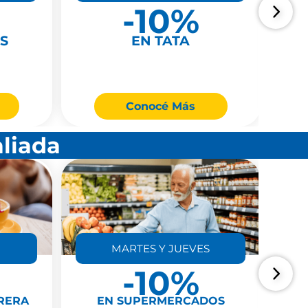
-10%
S
EN TATA
Conocé Más
aliada
MARTES Y JUEVES
-10%
RERA
EN SUPERMERCADOS