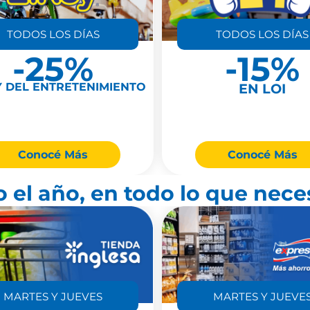
TODOS LOS DÍAS
TODOS LOS DÍAS
-25%
-15%
Y DEL ENTRETENIMIENTO
EN LOI
Conocé Más
Conocé Más
 el año, en todo lo que nece
MARTES Y JUEVES
MARTES Y JUEVE