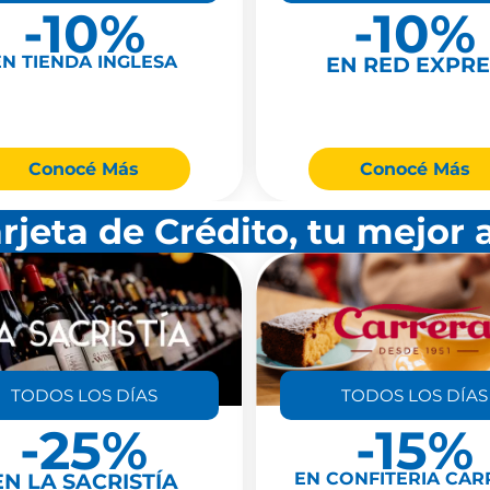
-10%
-10%
EN TIENDA INGLESA
EN RED EXPRE
Conocé Más
Conocé Más
rjeta de Crédito, tu mejor 
TODOS LOS DÍAS
TODOS LOS DÍAS
-25%
-15%
EN LA SACRISTÍA
EN CONFITERIA CAR